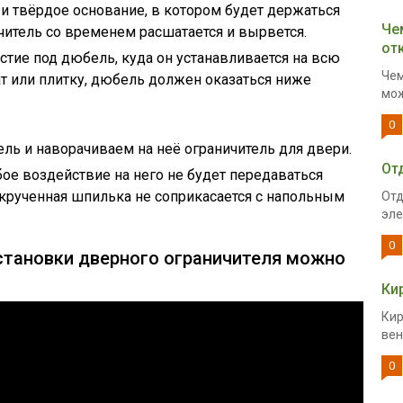
 и твёрдое основание, в котором будет держаться
Че
читель со временем расшатается и вырвется.
от
рстие под дюбель, куда он устанавливается на всю
Чем
ат или плитку, дюбель должен оказаться ниже
мож
0
ль и наворачиваем на неё ограничитель для двери.
От
бое воздействие на него не будет передаваться
крученная шпилька не соприкасается с напольным
Отд
эле
0
установки дверного ограничителя можно
Ки
Кир
вен
0