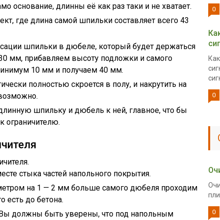
о основание, длинны её как раз таки и не хватает.
0
ект, где длина самой шпильки составляет всего 43
Ка
си
ксации шпильки в дюбеле, который будет держаться
 30 мм, прибавляем высоту подложки и самого
Как
сиг
минимум 10 мм и получаем 40 мм.
сиг
ически полностью скроется в полу, и накрутить на
 возможно.
0
длинную шпильку и дюбель к ней, главное, что бы
к ограничителю.
ичителя
ичителя.
Оч
есте стыка частей напольного покрытия.
Очи
аметром на 1 — 2 мм больше самого дюбеля проходим
пли
о есть до бетона.
0
, Вы должны быть уверены, что под напольным