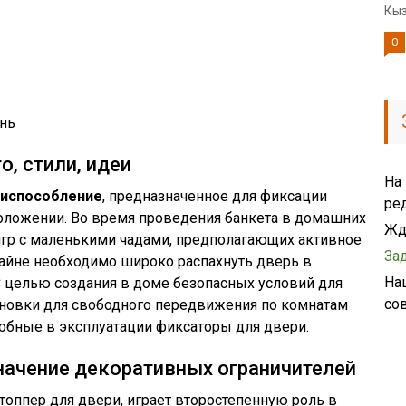
Кыз
0
нь
о, стили, идеи
На
риспособление
, предназначенное для фиксации
ре
оложении. Во время проведения банкета в домашних
Жд
игр с маленькими чадами, предполагающих активное
За
йне необходимо широко распахнуть дверь в
На
 С целью создания в доме безопасных условий для
со
ановки для свободного передвижения по комнатам
обные в эксплуатации фиксаторы для двери.
ачение декоративных ограничителей
топпер для двери, играет второстепенную роль в