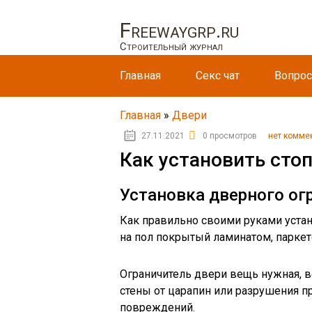
Freewaygrp.ru
Строительный журнал
Главная
Секс чат
Вопрос
Главная
»
Двери
27.11.2021
0 просмотров
нет комме
Как установить сто
Установка дверного ог
Как правильно своими руками устан
на пол покрытый ламинатом, паркет
Ограничитель двери вещь нужная, вс
стены от царапин или разрушения при
повреждений.