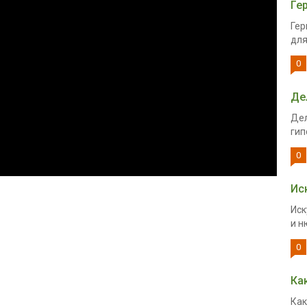
Ге
Гер
для
0
Де
Дел
гип
0
Ис
Иск
и н
0
Ка
Как