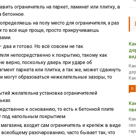
авить ограничитель на паркет, ламинат или плитку, в
а бетонное.
 определяешь на полу место для ограничителя, а раз
 то всё еще проще, просто прикручиваешь
зами.
Ка
– два и готово. Но всё совсем не так.
де
ителя непосредственно к покрытию, такому как
ви
 не верно, поскольку дверь при ударе об
Как
гмент паркета или плитки, а так же, может сдвинуть
дер
ми могут образоваться нежелательные зазоры, то
Как.
0
ытий желательна установка ограничителей
ьках.
Ка
едственно к основанию, то есть к бетонной плите
пв
у под напольным покрытием.
Как
 магазина, входит сам ограничитель и крепёж в виде
сво
гар
 всеобщему разочарованию, часто бывает так, что