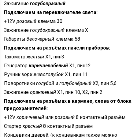
Зажигание
голубокрасный
Подключаем на переключателе света:
+12V
розовый
клемма 30
Зажигание
голубокрасный
клемма Х
Габариты
белочёрный
клемма 58
Подключаем на разъёмах панели приборов:
Тахометр
жёлтый
Х1, пин3
Генератор
коричневобелый
Х1, пин12
Ручник
коричневоголубой
Х1, пин 11
Поворотники
голубой
и
голубочёрный
Х2, пин 5,6
Зажигание
оранжевый
Х1, пин 10, Х2, пин 2
Подключаем на разъёмах в кармане, слева от блока
предохранителей:
+12V
коричневый
или
розовый
8 контактный разъём
Стартер
красный
8 контактный разъём
Концевики дверей: (к концевикам также можно