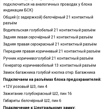
подключиться на аналогичных проводах у блока
индикации БСК)
Общий (с задержкой)
белочёрный
21 контактный
разъём
Водительская
голубобелый
21 контактный разъём
Задняя левая
серочёрный
21 контактный разъём
Задняя правая
серокрасный
21 контактный разъём
Передняя правая
коричневый
21 контактный разъём
Ручник
коричневоголубой
21 контактный разъём
Генератор
коричневобелый
13 контактный разъём
Замок багажника
голубой
кнопка откр. Багажника
Подключаем на разъёмах блока предохранителей:
+12V
розовый
Ш3, пин 4
Зажигание
голубокрасный
Ш2, пин 16
Габариты
белочёрный
Ш2, пин 6
Подключение к Центральному замку: