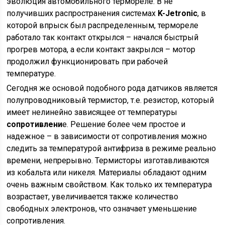
эволюция автомобильного термореле. В не
получивших распространения системах
K-Jetronic
, в
которой впрыск был распределенным, термореле
работало так контакт открылся – начался быстрый
прогрев мотора, а если контакт закрылся – мотор
продолжил функционировать при рабочей
температуре.
Сегодня же основой подобного рода датчиков является
полупроводниковый термистор, т.е. резистор, который
имеет нелинейно зависящее от температуры
сопротивлени
е. Решение более чем простое и
надежное – в зависимости от сопротивления можно
следить за температурой антифриза в режиме реально
времени, непрерывно. Термисторы изготавливаются
из кобальта или никеля. Материалы обладают одним
очень важным свойством. Как только их температура
возрастает, увеличивается также количество
свободных электронов, что означает уменьшение
сопротивления.