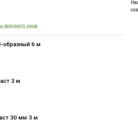
На
со
ы арочного окна
-образный 6 м
аст 3 м
ст 30 мм 3 м