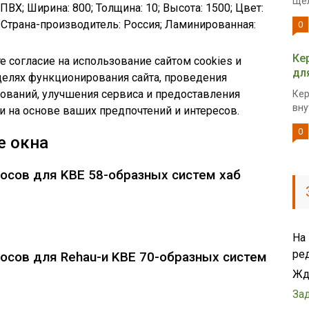
Щел
ПВХ; Ширина: 800; Толщина: 10; Высота: 1500; Цвет:
 Страна-производитель: Россия; Ламинированная:
0
Ке
е согласие на использование сайтом cookies и
дл
целях функционирования сайта, проведения
дований, улучшения сервиса и предоставления
Кер
вну
 на основе ваших предпочтений и интересов.
0
е окна
осов для KBE 58-образных систем хаб
На
ре
осов для Rehau-и KBE 70-образных систем
Жд
За