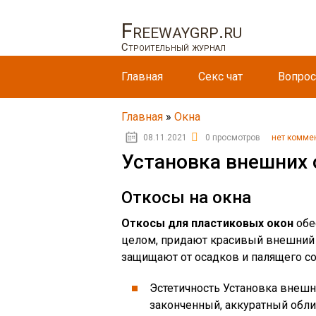
Freewaygrp.ru
Строительный журнал
Главная
Секс чат
Вопрос
Главная
»
Окна
08.11.2021
0 просмотров
нет комме
Установка внешних 
Откосы на окна
Откосы для пластиковых окон
обе
целом, придают красивый внешний 
защищают от осадков и палящего со
Эстетичность Установка внешн
законченный, аккуратный обли