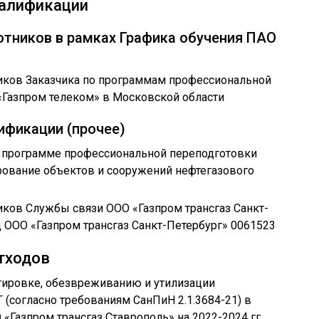
валификации
отников в рамках Графика обучения ПАО
ников Заказчика по программам профессиональной
«Газпром телеком» в Московской области
ификации (прочее)
о программе профессиональной переподготовки
рование объектов и сооружений нефтегазового
иков Службы связи ООО «Газпром трансгаз Санкт-
д ООО «Газпром трансгаз Санкт-Петербург» 0061523
отходов
ртировке, обезвреживанию и утилизации
Г (согласно требованиям СанПиН 2.1.3684-21) в
«Газпром трансгаз Ставрополь» на 2022-2024 гг