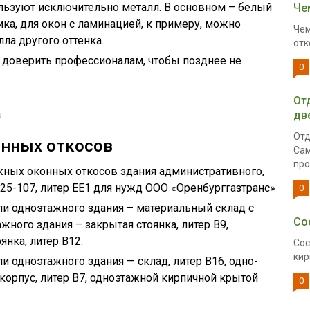
льзуют исключительно металл. В основном – белый
Че
ка, для окон с ламинацией, к примеру, можно
Чем
ла другого оттенка.
отк
доверить профессионалам, чтобы позднее не
0
От
а
дв
Отд
онных откосов
Сам
про
жных оконных откосов здания административного,
 №25-107, литер ЕЕ1 для нужд ООО «Оренбурггазтранс»
0
и одноэтажного здания – материальный склад с
Со
жного здания – закрытая стоянка, литер В9,
янка, литер В12.
Сос
кир
 одноэтажного здания — склад, литер В16, одно-
корпус, литер В7, одноэтажной кирпичной крытой
0