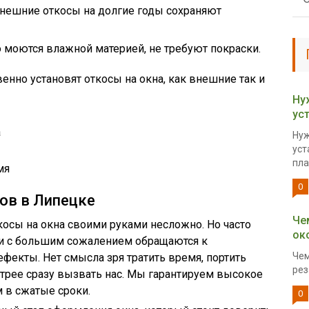
внешние откосы на долгие годы сохраняют
о моются влажной материей, не требуют покраски.
енно установят откосы на окна, как внешние так и
Ну
ус
а
Нуж
уст
пла
мя
0
ов в Липецке
Че
косы на окна своими руками несложно. Но часто
ок
 и с большим сожалением обращаются к
Чем
ефекты. Нет смысла зря тратить время, портить
рез
трее сразу вызвать нас. Мы гарантируем высокое
м в сжатые сроки.
0