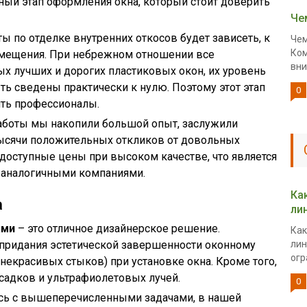
ый этап оформления окна, который стоит доверить
Че
ы по отделке внутренних откосов будет зависеть, к
Чем
Ком
омещения. При небрежном отношении все
вни
х лучших и дорогих пластиковых окон, их уровень
ь сведены практически к нулю. Поэтому этот этап
0
ть профессионалы.
работы мы накопили большой опыт, заслужили
тысячи положительных откликов от довольных
доступные цены при высоком качестве, что является
аналогичными компаниями.
Ка
а
ли
ами
– это отличное дизайнерское решение.
Как
придания эстетической завершенности оконному
лин
огр
некрасивых стыков) при установке окна. Кроме того,
адков и ультрафиолетовых лучей.
0
сь с вышеперечисленными задачами, в нашей