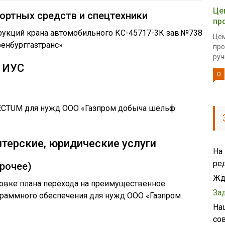
Це
ортных средств и спецтехники
пр
укций крана автомобильного КС-45717-3К зав.№738
Цем
енбурггазтранс»
про
руч
 ИУС
0
ECTUM для нужд ООО «Газпром добыча шельф
лтерские, юридические услуги
На
ре
рочее)
Жд
товке плана перехода на преимущественное
За
граммного обеспечения для нужд ООО «Газпром
На
со