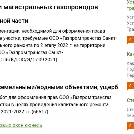
Ус
и магистральных газопроводов
тр
Уст
ной части
Уст
Тра
ментации, необходимой для оформления права
 участки, требуемые ООО «Газпром трансгаз Санкт-
0
ного ремонта по 2 этапу 2022 г. на территории
О «Газпром трансгаз Санкт-
Ка
СПб/К/ГОС/Э/17.09.2021)
Как
Под
Пер
 земельными/водными объектами, ущерб
0
бот для оформления прав ООО «Газпром трансгаз
Ст
стки в целях проведения капитального ремонта
Сте
021-2022 гг. (66617)
пер
ковых окон кюнель
0