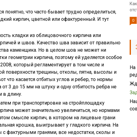
Как
отс
 понятно, что часто бывает трудно определиться,
адкий кирпич, цветной или офактуренный. И тут
0
ность кладки из облицовочного кирпича или
рпичей и швов. Качество шва зависит от правильно
ства каменщика. Но в целом шов не может ни
тки геометрии кирпича, поэтому ей уделяется особое
:2008, который регламентирует в том числе и
На
ой поверхности трещины, отколы, пятна, высолы и
ре
от что касается отбитых углов и ребер, то нормы
Жд
 от 3 до 15 мм на штуку и одну отбитость ребра не
За
м в длину.
На
затем при транспортировке на стройплощадку
со
ирпича может значительно увеличиться, но нормами
 этом смысле кирпич, в котором на лицевые грани
альная крошка, выигрывает у гладкого кирпича. На
 с фактурными гранями, все недостатки, сколы и