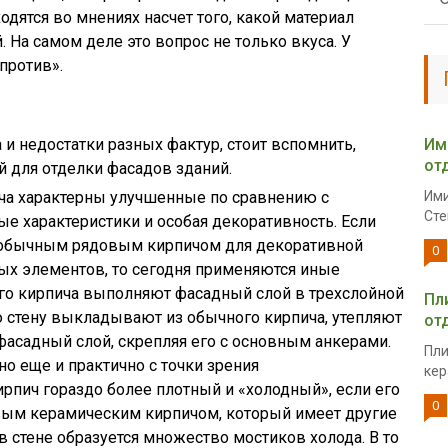
одятся во мнениях насчет того, какой материал
 На самом деле это вопрос не только вкуса. У
против».
и недостатки разных фактур, стоит вспомнить,
Им
от
 для отделки фасадов зданий.
ча характерны улучшенные по сравнению с
Ими
Сте
 характеристики и особая декоративность. Если
с обычным рядовым кирпичом для декоративной
0
ых элементов, то сегодня применяются иные
ого кирпича выполняют фасадный слой в трехслойной
Пл
ю стену выкладывают из обычного кирпича, утепляют
от
фасадный слой, скрепляя его с основным анкерами.
Пли
но еще и практично с точки зрения
кер
рпич гораздо более плотный и «холодный», если его
0
овым керамическим кирпичом, который имеет другие
в стене образуется множество мостиков холода. В то