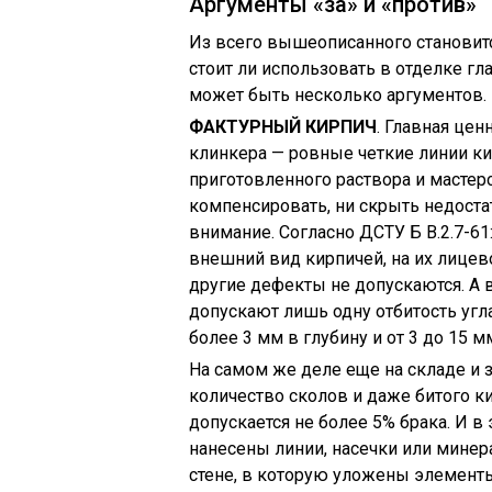
Аргументы «за» и «против»
Из всего вышеописанного становится
стоит ли использовать в отделке гл
может быть несколько аргументов.
ФАКТУРНЫЙ КИРПИЧ
. Главная цен
клинкера — ровные четкие линии ки
приготовленного раствора и мастер
компенсировать, ни скрыть недоста
внимание. Согласно ДСТУ Б В.2.7-61
внешний вид кирпичей, на их лицев
другие дефекты не допускаются. А в
допускают лишь одну отбитость угла
более 3 мм в глубину и от 3 до 15 м
На самом же деле еще на складе и 
количество сколов и даже битого к
допускается не более 5% брака. И в
нанесены линии, насечки или минер
стене, в которую уложены элементы