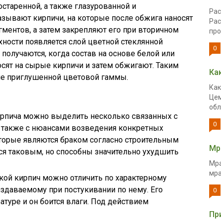
остаренной, а также глазурованной и
Рас
зывают кирпичи, на которые после обжига наносят
Рас
гментов, а затем закрепляют его при вторичном
про
рхности появляется слой цветной стеклянной
0
получаются, когда состав на основе белой или
сят на сырые кирпичи и затем обжигают. Таким
Ка
ие приглушенной цветовой гаммы.
Как
Цем
обл
ирпича можно выделить несколько связанных с
0
а также с нюансами возведения конкретных
торые являются браком согласно строительным
Мр
ься таковым, но способны значительно ухудшить
Мра
мра
кой кирпич можно отличить по характерному
издаваемому при постукивании по нему. Его
0
атуре и он боится влаги. Под действием
Пр