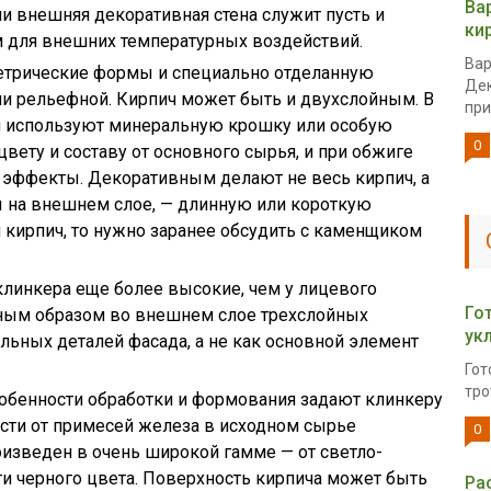
Ва
и внешняя декоративная стена служит пусть и
ки
 для внешних температурных воздействий.
Вар
етрические формы и специально отделанную
Дек
ли рельефной. Кирпич может быть и двухслойным. В
при
оя используют минеральную крошку или особую
0
цвету и составу от основного сырья, и при обжиге
 эффекты. Декоративным делают не весь кирпич, а
ы на внешнем слое, — длинную или короткую
й кирпич, то нужно заранее обсудить с каменщиком
клинкера еще более высокие, чем у лицевого
Го
ичным образом во внешнем слое трехслойных
ук
льных деталей фасада, а не как основной элемент
Гот
тро
собенности обработки и формования задают клинкеру
сти от примесей железа в исходном сырье
0
изведен в очень широкой гамме — от светло-
ти черного цвета. Поверхность кирпича может быть
Ра