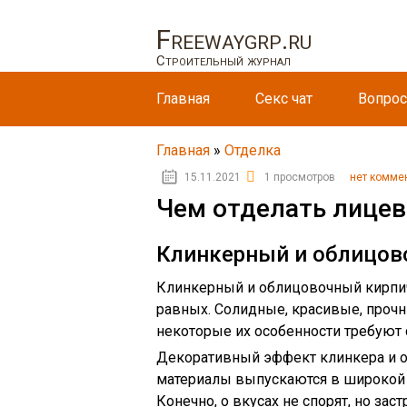
Freewaygrp.ru
Строительный журнал
Главная
Секс чат
Вопрос
Главная
»
Отделка
15.11.2021
1 просмотров
нет комме
Чем отделать лицев
Клинкерный и облицов
Клинкерный и облицовочный кирпич
равных. Солидные, красивые, прочн
некоторые их особенности требуют 
Декоративный эффект клинкера и о
материалы выпускаются в широкой 
Конечно, о вкусах не спорят, но з