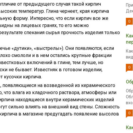
тличие от предыдущего случая такой кирпич
При
соких температур. Глина чернеет, края кирпича
Дек
льную форму. Интересно, что если кирпич все же
0
видны на лицевых гранях, то его можно
 результате спекания сырья прочность изделия только
Ка
пе
чье «дутики», «выстрелы»). Они появляются, если
Как
лохо смололи и в нем остались крупные фракции
вид
звестковых включений в глине, тем лучше, но
0
ски не бывает. Известняк в готовом изделии,
т кусочки кирпича.
Об
ы, появляющиеся на возведенной из керамического
Обр
о, что влага из кладочного раствора, атмосферы или
Обл
кирпича находящиеся внутри керамических изделий
вхо
огут сильно влиять на внешний вид стены. Сложность
0
е кирпича в магазине предугадать появление высолов
Ка