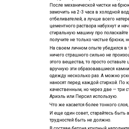
После механической чистки на брюк
замочить на 2-3 часа в холодной в
отбеливателей, а лучше всего нате
цементного раствора набухнут и нач
стиральную машину про поласкайте и
получите не только чистые брюки, н
На своем личном опыте убедился в т
ничего страшного сильно не произош
этого вещества, то просто оставьте
вручную эти образовавшиеся камни.
одежду несколько раз. А можно уск
наносят перед каждой стиркой. По
качественным, но через две — три с
Ариэль или Персил использую.
Что же касается более тонкого слоя,
И еще один совет, старайтесь быть 
трудностей быть не должно.
В составе бетона крупный наполните