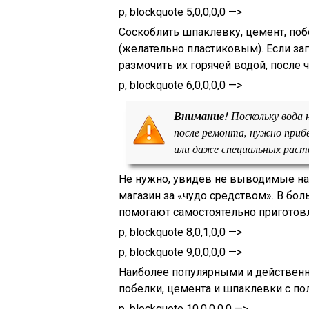
p, blockquote 5,0,0,0,0 —>
Соскоблить шпаклевку, цемент, поб
(желательно пластиковым). Если за
размочить их горячей водой, после 
p, blockquote 6,0,0,0,0 —>
Внимание!
Поскольку вода 
после ремонта, нужно приб
или даже специальных раст
Не нужно, увидев не выводимые на 
магазин за «чудо средством». В бо
помогают самостоятельно приготов
p, blockquote 8,0,1,0,0 —>
p, blockquote 9,0,0,0,0 —>
Наиболее популярными и действенн
побелки, цемента и шпаклевки с по
p, blockquote 10,0,0,0,0 —>