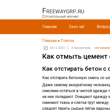
Freewaygrp.ru
Строительный журнал
Главная
Секс чат
Вопрос
Главная
»
Плитка
05.12.2021
0 просмотров
нет комме
Как отмыть цемент 
Как отстирать бетон с
Как отстирать бетонную смесь со ш
Даже самому аккуратному человеку
смесями остаться в чистой одежде п
на нее попадают. Очищают одежду м
сминают ткань и слегка трут между 
следует тереть сырые пятна ладонью