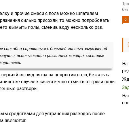
Тро
бет
елку и прочие смеси с пола можно шпателем
0
грязнения сильно присохли, то можно попробовать
чего вымыть полы, сменив воду несколько раз.
не способна справиться с большей частью загрязнений
егнуть к использованию различных моющих составов
ворителей.
На
ре
первый взгляд пятна на покрытии пола, бежать в
Жд
льшинстве случаев качественно отмыть от грязи полы
За
ленные растворы.
На
со
ым средствами для устранения разводов после
ла являются: