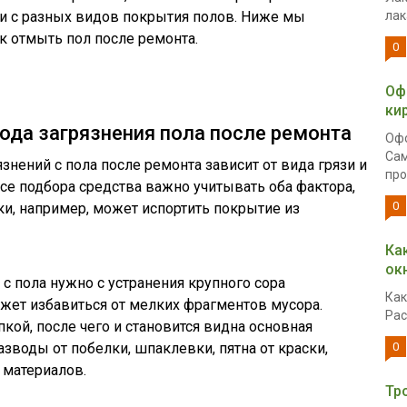
зи с разных видов покрытия полов. Ниже мы
лак
 отмыть пол после ремонта.
0
Оф
ки
ода загрязнения пола после ремонта
Офо
Сам
нений с пола после ремонта зависит от вида грязи и
про
ссе подбора средства важно учитывать оба фактора,
0
ки, например, может испортить покрытие из
Ка
ок
 с пола нужно с устранения крупного сора
Как
жет избавиться от мелких фрагментов мусора.
Рас
кой, после чего и становится видна основная
зводы от побелки, шпаклевки, пятна от краски,
0
 материалов.
Тр