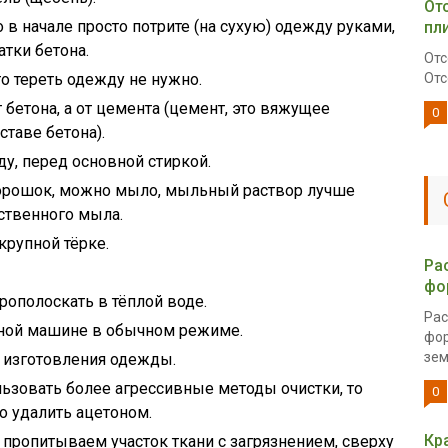
От
о в начале просто потрите (на сухую) одежду руками,
пл
тки бетона.
Отс
о тереть одежду не нужно.
Отс
 бетона, а от цемента (цемент, это вяжущее
0
таве бетона).
у, перед основной стиркой.
орошок, можно мыло, мыльный раствор лучше
ственного мыла.
крупной тёрке.
Ра
фо
рополоскать в тёплой воде.
Рас
ьной машине в обычном режиме.
фор
зем
а изготовления одежды.
ьзовать более агрессивные методы очистки, то
0
о удалить ацетоном.
Кр
пропитываем участок ткани с загрязнением, сверху