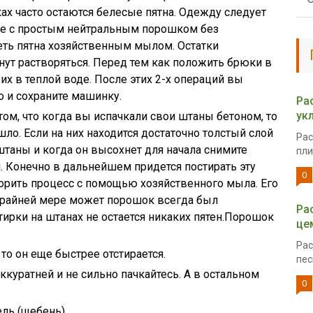
ах часто остаются белесые пятна. Одежду следует
оде с простым нейтральным порошком без
реть пятна хозяйственным мылом. Остатки
нут растворяться. Перед тем как положить брюки в
х в теплой воде. После этих 2-х операций вы
о и сохраните машинку.
Ра
ук
ом, что когда вы испачкали свои штаны бетоном, то
ло. Если на них находится достаточно толстый слой
Рас
 штаны и когда он высохнет для начала снимите
пли
 Конечно в дальнейшем придется постирать эту
0
орить процесс с помощью хозяйственного мыла. Его
 крайней мере может порошок всегда был
Ра
тирки на штанах не остается никаких пятен.Порошок
це
Рас
 то он еще быстрее отстирается.
пес
аккуратней и не сильно пачкайтесь. А в остальном
0
ль (щебень).