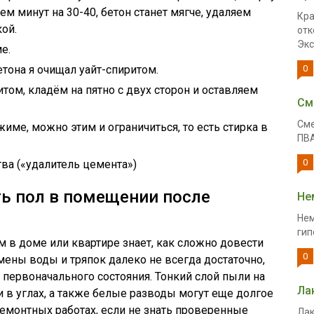
м минут на 30-40, бетон станет мягче, удаляем
Кра
ой.
отк
Экс
е.
етона я очищал уайт-спиритом.
0
том, кладём на пятно с двух сторон и оставляем
См
Сме
име, можно этим и ограничиться, то есть стирка в
ПВА
0
ва («удалитель цемента»)
ь пол в помещении после
Не
Нем
гип
м в доме или квартире знает, как сложно довести
0
мены воды и тряпок далеко не всегда достаточно,
 первоначального состояния. Тонкий слой пыли на
Ла
и в углах, а также белые разводы могут еще долгое
емонтных работах, если не знать проверенные
Лак