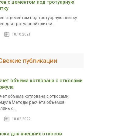
сев с цементом под тротуарную
итку
ев с цементом под тротуарную плитку
ев для тротуарной плитки...
18.10.2021
Свежие публикации
счет объема котлована с откосами
рмула
чет объема котлована с откосами
мула Методы расчёта объёмов
ляных...
18.02.2022
аска для внешних откосов