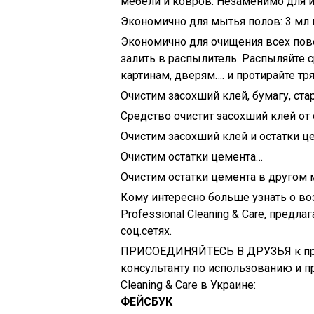
мебели и ковров. Незаменимо для и
Экономично для мытья полов: 3 мл н
Экономично для очищения всех пове
залить в распылитель. Распыляйте 
картинам, дверям…. и протирайте тря
Очистим засохший клей, бумагу, ста
Средство очистит засохший клей от
Очистим засохший клей и остатки ц
Очистим остатки цемента…
Очистим остатки цемента в другом 
Кому интересно больше узнать о 
Professional Cleaning & Care, пред
соц.сетях.
ПРИСОЕДИНЯЙТЕСЬ В ДРУЗЬЯ к 
консультанту по использованию и 
Cleaning & Care в Украине:
ФЕЙСБУК