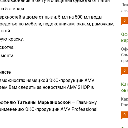
спользования в быту и очищения одежды от пятен.
Лак
а 5 л воды.
лак
рхностей в доме от пыли: 5 мл на 500 мл воды
0
средство по мебели, подоконникам, окнам, рамочкам,
ткой.
Оф
рую краску.
ки
 скотча…
Офо
Сам
емента…
про
0
месте
возможностях немецкой ЭКО-продукции AMV
Ка
лагаем Вам следить за новостями AMV SHOP в
ок
Как
профилю
Татьяны Марьяновской
— Главному
Рас
применению ЭКО-продукции AMV Professional
0