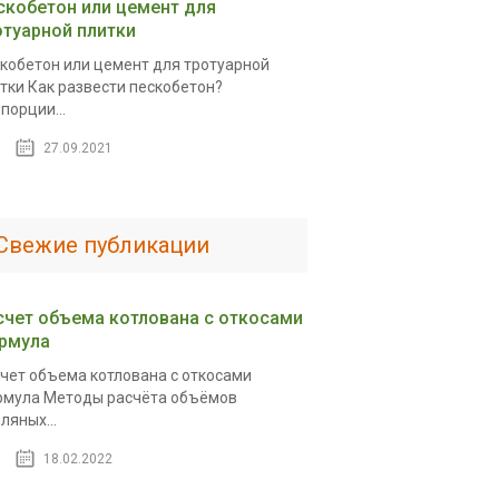
скобетон или цемент для
отуарной плитки
кобетон или цемент для тротуарной
тки Как развести пескобетон?
порции...
27.09.2021
Свежие публикации
счет объема котлована с откосами
рмула
чет объема котлована с откосами
мула Методы расчёта объёмов
ляных...
18.02.2022