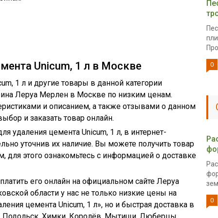
Пе
тр
Пес
пли
Про
мента Unicum, 1 л в Москве
0
um, 1 л и другие товары в данной категории
зина Леруа Мерлен в Москве по низким ценам.
еристиками и описанием, а также отзывами о данном
ыбор и заказать товар онлайн.
ля удаления цемента Unicum, 1 л, в интернет-
Ра
льно уточнив их наличие. Вы можете получить товар
фо
, для этого ознакомьтесь с информацией о доставке
Рас
фор
оплатить его онлайн на официальном сайте Леруа
зем
овской области у нас не только низкие цены на
0
ления цемента Unicum, 1 л», но и быстрая доставка в
а, Подольск, Химки, Королёв, Мытищи, Люберцы,