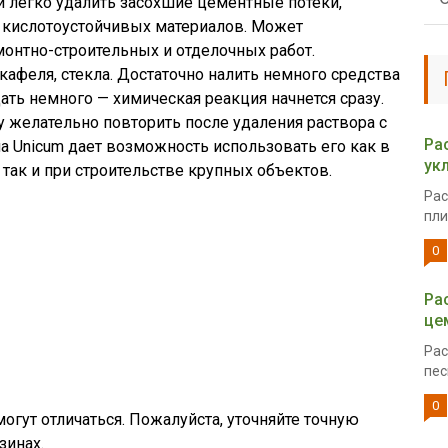
и легко удалить засохшие цементные потеки,
 кислотоустойчивых материалов. Может
онтно-строительных и отделочных работ.
кафеля, стекла. Достаточно налить немного средства
дать немного — химическая реакция начнется сразу.
 желательно повторить после удаления раствора с
Ра
 Unicum дает возможность использовать его как в
ук
так и при строительстве крупных объектов.
Рас
пли
0
Ра
це
Рас
пес
0
огут отличаться. Пожалуйста, уточняйте точную
зинах.