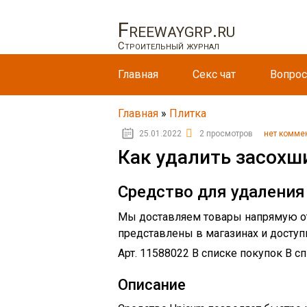
Freewaygrp.ru
Строительный журнал
Главная
Секс чат
Вопрос
Главная
»
Плитка
25.01.2022
2 просмотров
нет комме
Как удалить засохш
Средство для удаления 
Мы доставляем товары напрямую от 
представлены в магазинах и доступн
Арт. 11588022 В списке покупок В с
Описание