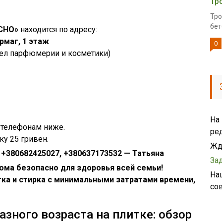
Тр
Тро
бет
СНО»
находится по адресу:
рмаг, 1 этаж
0
тдел парфюмерии и косметики)
На
 телефонам ниже.
ре
ку 25 гривен.
Жд
.
+380682425027, +380637173532 — Татьяна
За
ома безопасно для здоровья всей семьи!
На
тка и стирка с минимальными затратами времени,
со
зного возраста на плитке: обзор