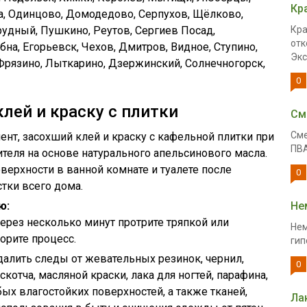
Кр
а, Одинцово, Домодедово, Серпухов, Щёлково,
удный, Пушкино, Реутов, Сергиев Посад,
Кра
отк
бна, Егорьевск, Чехов, Дмитров, Видное, Ступино,
Экс
Фрязино, Лыткарино, Дзержинский, Солнечногорск,
0
лей и краску с плитки
См
Сме
ент, засохший клей и краску с кафельной плитки при
ПВА
еля на основе натурального апельсинового масла.
ерхности в ванной комнате и туалете после
0
тки всего дома.
ю:
Не
через несколько минут протрите тряпкой или
Нем
орите процесс.
гип
далить следы от жевательных резинок, чернил,
0
скотча, масляной краски, лака для ногтей, парафина,
бых влагостойких поверхностей, а также тканей,
Ла