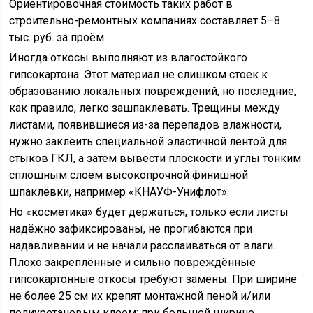
Ориентировочная стоимость таких работ в
строительно-ремонтных компаниях составляет 5–8
тыс. руб. за проём.
Иногда откосы выполняют из влагостойкого
гипсокартона. Этот материал не слишком стоек к
образованию локальных повреждений, но последние,
как правило, легко зашпаклевать. Трещины между
листами, появившиеся из-за перепадов влажности,
нужно заклеить специальной эластичной лентой для
стыков ГКЛ, а затем вывести плоскости и углы тонким
сплошным слоем высокопрочной финишной
шпаклёвки, например «КНАУФ-Унифлот».
Но «косметика» будет держаться, только если листы
надёжно зафиксированы, не прогибаются при
надавливании и не начали расслаиваться от влаги.
Плохо закреплённые и сильно повреждённые
гипсокартонные откосы требуют замены. При ширине
не более 25 см их крепят монтажной пеной и/или
полиуретановым клеем; при большей ширине