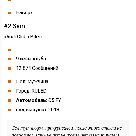
Наверх
#2 Sam
«Audi Club «Piter»
Члены клуба
12 874 Cообщений
Пол: Мужчина
Город: RULED
Автомобиль:
Q5 FY
год выпуска:
2018
Сел тут аккум, прикуривалси, после этого стекла не
доводятся. Раньше активировал путем комбинаций