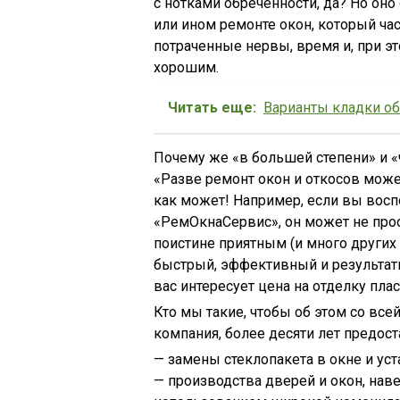
с нотками обреченности, да? Но оно
или ином ремонте окон, который част
потраченные нервы, время и, при э
хорошим.
Читать еще:
Варианты кладки о
Почему же «в большей степени» и 
«Разве ремонт окон и откосов може
как может! Например, если вы восп
«РемОкнаСервис», он может не прос
поистине приятным (и много других
быстрый, эффективный и результати
вас интересует цена на отделку пл
Кто мы такие, чтобы об этом со вс
компания, более десяти лет предос
— замены стеклопакета в окне и ус
— производства дверей и окон, нав