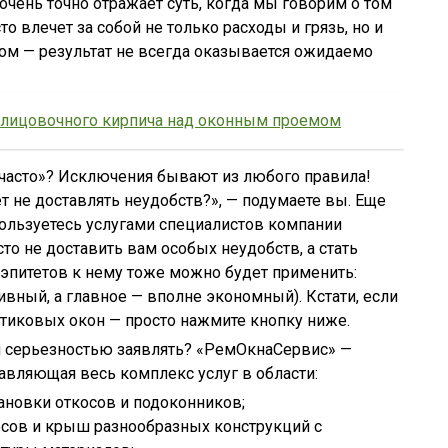
 очень точно отражает суть, когда мы говорим о том
о влечет за собой не только расходы и грязь, но и
том — результат не всегда оказывается ожидаемо
блицовочного кирпича над оконным проемом
«часто»? Исключения бывают из любого правила!
т не доставлять неудобств?», — подумаете вы. Еще
ользуетесь услугами специалистов компании
то не доставить вам особых неудобств, а стать
 эпитетов к нему тоже можно будет применить:
вный, а главное — вполне экономный). Кстати, если
астиковых окон — просто нажмите кнопку ниже.
ей серьезностью заявлять? «РемОкнаСервис» —
тавляющая весь комплекс услуг в области:
тановки откосов и подоконников;
есов и крыш разнообразных конструкций с