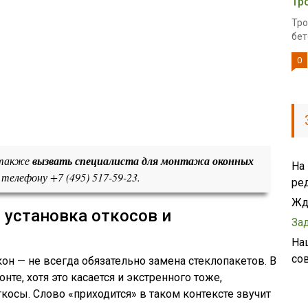
Тр
Тро
бет
0
 также
вызвать специалиста для монтажа оконных
На
телефону +7 (495) 517-59-23.
ре
Жд
 установка откосов и
За
На
со
н — не всегда обязательно замена стеклопакетов. В
те, хотя это касается и экстренного тоже,
косы. Слово «приходится» в таком контексте звучит