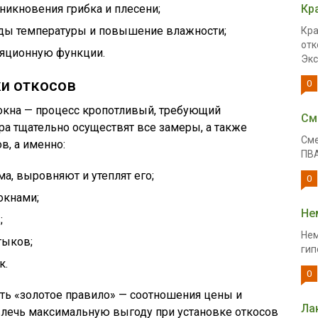
никновения грибка и плесени;
Кр
ды температуры и повышение влажности;
Кра
отк
яционную функции.
Экс
и откосов
0
 окна — процесс кропотливый, требующий
См
ра тщательно осуществят все замеры, а также
Сме
в, а именно:
ПВА
а, выровняют и утеплят его;
0
окнами;
Не
;
Нем
тыков;
гип
к.
0
ть «золотое правило» — соотношения цены и
Ла
звлечь максимальную выгоду при установке откосов