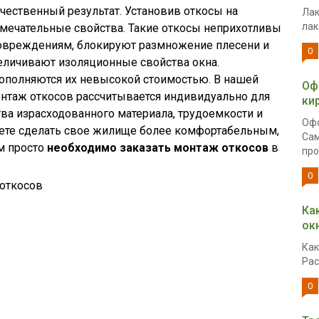
ественный результат. Установив откосы на
Лак
лак
амечательные свойства. Такие откосы неприхотливы
повреждениям, блокируют размножение плесени и
0
еличивают изоляционные свойства окна.
ополняются их невысокой стоимостью. В нашей
Оф
нтаж откосов рассчитывается индивидуально для
ки
тва израсходованного материала, трудоемкости и
Офо
уете сделать свое жилище более комфортабельным,
Сам
м просто
необходимо заказать монтаж откосов
в
про
0
 откосов
Ка
ок
Как
Рас
0