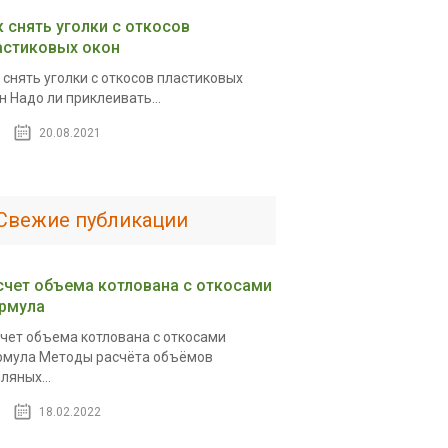
к снять уголки с откосов
астиковых окон
 снять уголки с откосов пластиковых
н Надо ли приклеивать...
20.08.2021
Свежие публикации
счет объема котлована с откосами
рмула
чет объема котлована с откосами
мула Методы расчёта объёмов
ляных...
18.02.2022