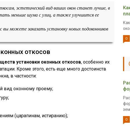
ткосам, эстетический вид ваших окон станет лучше, в
Ка
пл
пать меньше шума с улиц, а также улучшится ее
Как
ас вы можете заказать установку новых подоконников
око
0
конных откосов
ществ установки оконных откосов
, особенно их
атации. Кроме этого, есть еще много достоинств
на, в частности:
Ра
й вид оконному проему;
фо
уру;
Рас
фор
зем
ниям (царапинам, истиранию);
0