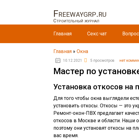
Freewaygrp.ru
Строительный журнал
Главная
Секс чат
Вопрос
Главная
»
Окна
10.12.2021
5 просмотров
нет комме
Мастер по установк
Установка откосов на 
Для того чтобы окна выглядели ест
установить откосы. Откосы — это у
Ремонт-окон-ПВХ предлагает качес
откосов в Москве и области. Наши
поэтому они установят откосы на пл
вас время.