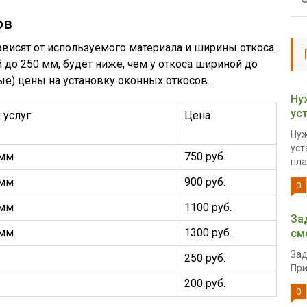
ов
ависят от используемого материала и ширины откоса.
 до 250 мм, будет ниже, чем у откоса шириной до
е) цены на установку оконных откосов.
Ну
ус
 услуг
Цена
Нуж
уст
 мм
750 руб.
пла
 мм
900 руб.
0
 мм
1100 руб.
За
 мм
1300 руб.
см
Зад
250 руб.
При
200 руб.
0