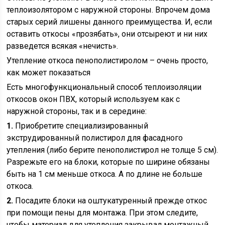
теплоизолятором с наружной стороны. Впрочем дома
старых серий лишены данного преимущества. И, если
оставить откосы «прозябать», они отсыреют и ни них
разведется всякая «нечисть».
Утепление откоса пенополистиролом – очень просто,
как может показаться
Есть многофункциональный способ теплоизоляции
откосов окон ПВХ, который используем как с
наружной стороны, так и в середине:
1.
Приобретите специализированный
экструдированный полистирол для фасадного
утепления (либо берите пенополистирол не толще 5 см).
Разрежьте его на блоки, которые по ширине обязаны
быть на 1 см меньше откоса. А по длине не больше
откоса.
2.
Посадите блоки на оштукатуренный прежде откос
при помощи пены для монтажа. При этом следите,
чтобы материал для утепления закрывал монтажный