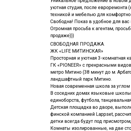
Уникальное предложение в новом до
уютная студия, после евроремонта 
техникой и мебелью для комфортног
Свободна! Показ в удобное для вас
Огромная просьба к агентам, просьб
продаже)))
СВОБОДНАЯ ПРОДАЖА.
ЖК «LIFE МИТИНСКАЯ»
Просторная и уютная 3-комнатная к
ГК «PIONEER» с прекрасными видовы
метро Митино (38 минут до м. Арбат
ландшафтный парк Митино.
Новая современная школа за углом 
В соседних домах языковые школы,
единоборств, футбола, танцевальная
Детская площадка во дворе, выпол
финской компанией Lappset, рассчит
детки всегда будут под присмотром,
Комнаты изолированные, на две ст