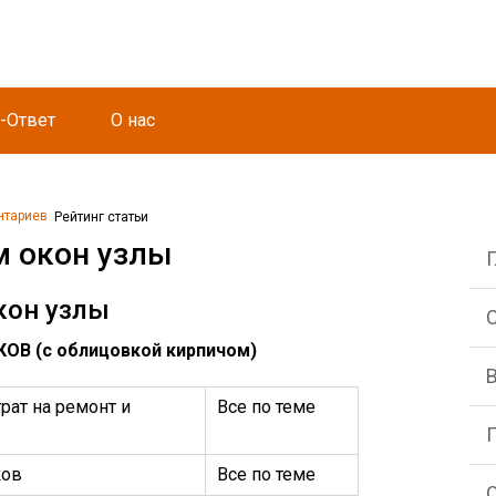
-Ответ
О нас
нтариев
Рейтинг статьи
м окон узлы
кон узлы
С
В (с облицовкой кирпичом)
рат на ремонт и
Все по теме
ков
Все по теме
О