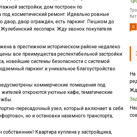
Тр
тажной застройки, дом построен по
Тро
а под косметический ремонт. Идеально ровные
бет
 во двор, двор ограждён, есть паркинг. Пешком до
0
 Жулебинский лесопарк. Жду звонок покупателя.
ожена в престижном историческом районе недалеко
ощены все преимущества респектабельной застройки:
а, новейшие системы безопасности с системой
подземный паркинг и уникальное благоустройство
На
ре
предусмотрены коммерческие помещения под
Жд
 жителей откроются уютные кафе, тематические
За
ужбы.
На
портно-пересадочный узел, который включает в себя
со
фортово», но и остановки наземного транспорта,
н собственник! Квартира куплена у застройщика,