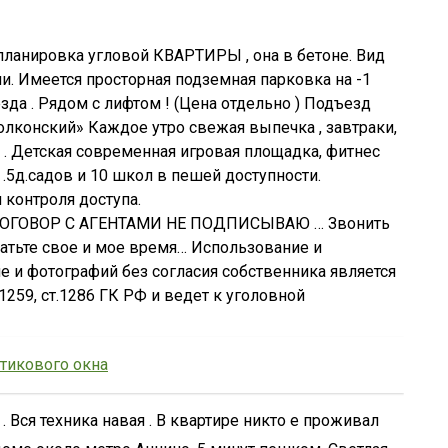
планировка угловой КВАРТИРЫ , она в бетоне. Вид
и. Имеется просторная подземная парковка на -1
езда . Рядом с лифтом ! (Цена отдельно ) Подъезд
олконский» Каждое утро свежая выпечка , завтраки,
 . Детская современная игровая площадка, фитнес
 .5д.садов и 10 школ в пешей доступности.
 контроля доступа.
— ДОГОВОР С АГЕНТАМИ НЕ ПОДПИСЫВАЮ … Звонить
ратьте свое и мое время… Использование и
 и фотографий без согласия собственника является
.1259, ст.1286 ГК РФ и ведет к уголовной
тикового окна
 Вся техника навая . В квартире никто е проживал