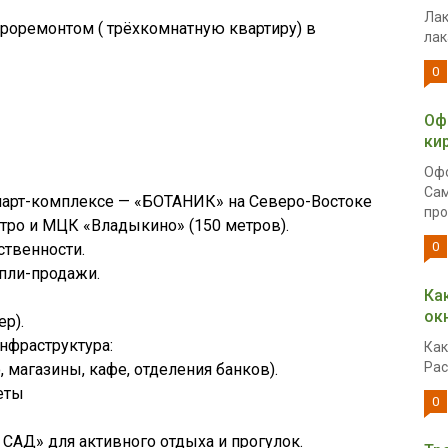
Лак
роремонтом ( трёхкомнатную квартиру) в
лак
0
Оф
ки
Офо
Сам
парт-комплексе — «БОТАНИК» на Северо-Востоке
про
тро и МЦК «Владыкино» (150 метров).
0
ственности.
пли-продажи.
Ка
ок
р).
нфраструктура:
Как
Рас
 магазины, кафе, отделения банков).
еты
0
АД» для активного отдыха и прогулок.