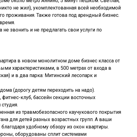
ме около метро Аннино, 5 минут пешком. Светлая,
(никто не жил), укомплектованная всей необходимой
о проживания. Также готова под арендный бизнес.
 время.
а не звонить и не предлагать свои услуги по
вартира в новом монолитном доме бизнес класса от
ми характеристиками, в 500 метрах от входа в
ская) и в два парка: Митинский лесопарк и
дома (дорогу детям переходить на надо).
 фитнес-клуб, бассейн секции восточных
 студия.
ненная из травмобезопасного каучукового покрытия
ана для детей разных возрастных групп. А ваши
 благодаря удобному обзору из окон квартиры.
ороны, оборудованы сплит системами