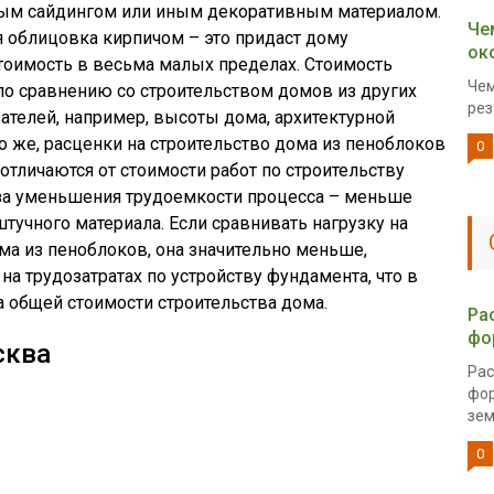
вым сайдингом или иным декоративным материалом.
Че
 облицовка кирпичом – это придаст дому
ок
тоимость в весьма малых пределах. Стоимость
Чем
по сравнению со строительством домов из других
рез
зателей, например, высоты дома, архитектурной
о же, расценки на строительство дома из пеноблоков
0
отличаются от стоимости работ по строительству
-за уменьшения трудоемкости процесса – меньше
учного материала. Если сравнивать нагрузку на
ома из пеноблоков, она значительно меньше,
а трудозатратах по устройству фундамента, что в
а общей стоимости строительства дома.
Ра
фо
сква
Рас
фор
зем
0