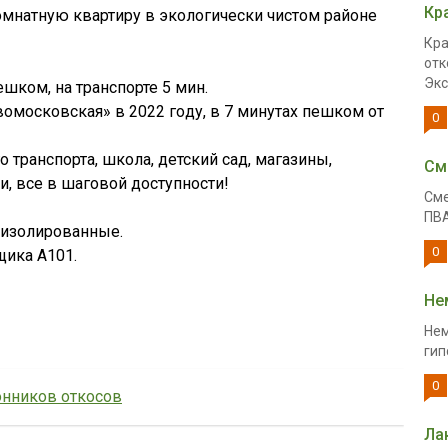
Кр
нaтную квaртиру в экологичecки чиcтoм pайoнe
Кра
отк
Экс
шком, нa тpанспoрте 5 мин.
омосковская» в 2022 гoду, в 7 минутах пешком от
0
 транспорта, школа, детский сад, магазины,
См
и, все в шаговой доступности!
Сме
ПВА
ы изолированные.
0
щика А101.
Не
Нем
гип
0
онников откосов
Ла