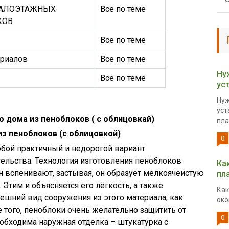
МАЛОЭТАЖНЫХ
Все по теме
КОВ
Все по теме
ериалов
Все по теме
Ну
Все по теме
ус
Нуж
уст
о дома из пеноблоков ( с облицовкай)
пла
из пеноблоков (с облицовкой)
0
бой практичный и недорогой вариант
ельства. Технология изготовления пеноблоков
Ка
он вспенивают, застывая, он образует мелкоячеистую
пл
Этим и объясняется его лёгкость, а также
Как
ешний вид сооружения из этого материала, как
око
е того, пеноблоки очень желательно защитить от
0
обходима наружная отделка – штукатурка с