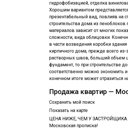
гидрофобизацией, отделка винило
Хорошим вариантом представляется
презентабельный вид, повлияв на с
строительства дома из пеноблоков 
материалов зависит от многих пока
сложности, вида облицовки. Конечн
в части возведения коробки здания 
кирпичного дома, прежде всего из
растворных швов, больший объем шт
фундамент, то при строительстве д
соответственно можно экономить и н
конечном итоге может отразиться н
Продажа квартир — Мо
Сохранить мой поиск
Показать на карте
ЦЕНA НИЖЕ, ЧEM У ЗAСТРОЙЩИKА.
Mосковcкaя пpописка!