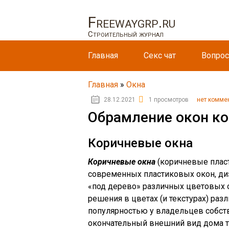
Freewaygrp.ru
Строительный журнал
Главная
Секс чат
Вопрос
Главная
»
Окна
28.12.2021
1 просмотров
нет комме
Обрамление окон к
Коричневые окна
Коричневые окна
(коричневые пласт
современных пластиковых окон, ди
«под дерево» различных цветовых о
решения в цветах (и текстурах) ра
популярностью у владельцев собств
окончательный внешний вид дома т