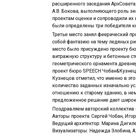
расширенного заседания АрхСовета
А.В. Бокова, выполняющего роль эк
проектам оценки и сопроводили их 
были определены три победителя к
Третье место занял феерический пр
собой фантазию на тему ледяных ри
место было присуждено проекту б
витражную структуру и бетонные с
геометрического орнамента древне
проект бюро SPEECH Чобан&Кузнец
Кузнецов отметил, что именно в эт
количество заданных изначально ус
отношению к старому зданию, в нем
предложенное решение дает широки
Поздравляем авторский коллектив 
Авторы проекта: Сергей Чобан, Иго
Ведущий архитектор: Марина Дигил
Визуализаторы: Надежда Злобина, А