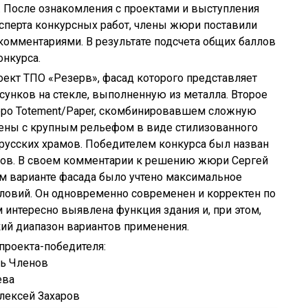
. После ознакомления с проектами и выступления
сперта конкурсных работ, члены жюри поставили
комментариями. В результате подсчета общих баллов
онкурса.
оект ТПО «Резерв», фасад которого представляет
сунков на стекле, выполненную из металла. Второе
юро Totement/Paper, скомбинировавшем сложную
тены с крупным рельефом в виде стилизованного
русских храмов. Победителем конкурса был назван
ов. В своем комментарии к решению жюри Сергей
ом варианте фасада было учтено максимальное
ловий. Он одновременно современен и корректен по
 интересно выявлена функция здания и, при этом,
й диапазон вариантов применения.
проекта-победителя:
рь Членов
ева
лексей Захаров