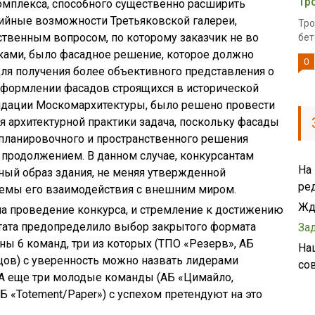
Тр
омплекса, способного существенно расширить
ийные возможности Третьяковской галереи,
Тро
ственным вопросом, по которому заказчик не во
бет
ками, было фасадное решение, которое должно
0
ля получения более объективного представления о
формлении фасадов строящихся в исторической
ндации Москомархитектуры, было решено провести
я архитектурной практики задача, поскольку фасады
 планировочного и пространственного решения
 продолжением. В данном случае, конкурсантам
На
ный образ здания, не меняя утвержденной
ре
стемы его взаимодействия с внешним миром.
Жд
 проведение конкурса, и стремление к достижению
тата предопределило выбор закрытого формата
За
ны 6 команд, три из которых (ТПО «Резерв», АБ
На
ов) с уверенность можно назвать лидерами
со
 А еще три молодые команды (АБ «Цимайло,
АБ «Totement/Paper») с успехом претендуют на это