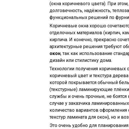
(окна коричневого цвета). При это
долговечность, надёжность, теплоза
функциональных решений по фурни
Коричневые окна хорошо сочетают
отделочных материалов (кирпич, ка
кирпича. И конечно, прекрасно соч
архитектурные решения требуют об
окон
, так как использование станд
дизайн или стилистику дома.
Технологии получения коричневых о
коричневый цвет и текстура дерев
которой покрывается обычный белы
(текстурные) ламинирующие плёнки 
службы и очень прочные, не боятся н
случае у заказчика ламинированны
количество вариантов оформления о
текстур ламината для окон), но и 
Это очень удобно для планирования