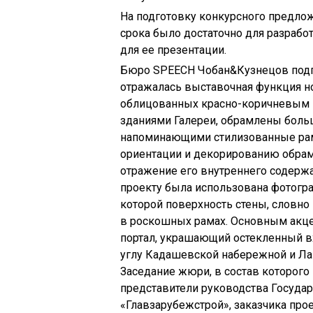
На подготовку конкурсного предло
срока было достаточно для разрабо
для ее презентации.
Бюро SPEECH Чобан&Кузнецов подго
отражалась выставочная функция но
облицованных красно-коричневым 
зданиями Галереи, обрамлены бол
напоминающими стилизованные рамы
ориентации и декорированию обрам
отражение его внутреннего содержан
проекту была использована фотогра
которой поверхность стены, словн
в роскошных рамах. Основным акце
портал, украшающий остекленный в
углу Кадашевской набережной и Ла
Заседание жюри, в состав которого
представители руководства Государ
«Главзарубежстрой», заказчика прое