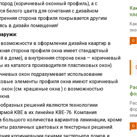
пород (коричневый оконный профиль), а с
Ка
ся белого цвета для сочетания с дизайном
пл
утренняя сторона профиля покрывается другим
Как
ясь в дизайн помещения!
око
наружи:
0
возможности в оформлении дизайна квартир в
жная сторона профиля окна имеет стандартный
й в доме), а внутренняя сторона окна — коричневый
ры из каталога производителя пластиковых окон).
ричневых окон подразумевает использование
иковые элементы профиля окна имеют коричневый
Ра
у окон (см. крашеные окна ) с возможностью
фо
кна.
Рас
ообразных решений являются технологиии
фор
рмой KBE в их линейке KBE-76. Компания
зем
 большого количества вариантов ламинации, кроме
0
анты различных цветовых и текстурных решений.
ения коричневыми окнами экстерьера домов и