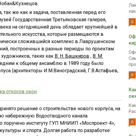
Чобан&Кузнецов.
Лак
лак
, так же как и задача, поставленная перед его
узей Государственная Третьяковская галерея,
0
 века на сегодняшний день обладает крупнейшей в
тельного искусства, которые размещаются в
Оф
орически сложившийся комплекс в Лаврушенском
ки
аний, построенных в разные периоды по проектам
Офо
 художников, таких как
В. Н. Башкиров
,
В. М.
Сам
следним к общему ансамблю в 1989 году было
про
уса (архитекторы И.М.Виноградский, Г.В.Астафьев,
0
Ка
ка откосов окон
ок
Как
ринято решение о строительстве нового корпуса, на
Рас
ю набережную Водоотводного канала.
0
о поручено институту ГУП МНИИП «Моспроект-4»,
ультуры и спорта. Долгая работа по разработке