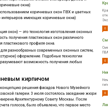
Кр
ричневые окна):
Кра
использованием коричневых окон ПВХ и цветных
отк
о интерьеров имеющих коричневые окна):
Экс
0
ция окон) — это технология изготовления оконных
сть получения пластиковых окон различного
См
я пластикового профиля окна.
Сме
 для разнообразных современных оконных систем,
ПВА
кстурное) оформление. Подобные технологии
0
одразумевают возможность получения любых
Не
чневым кирпичом
Нем
гип
а концепцию решения фасадов Нового Музейного
овской галереи. 3 июля состоялось заседание жюри
0
доверена Архитектурному Совету Москвы. После
Ла
чета голосов, было объявлено, что первое место