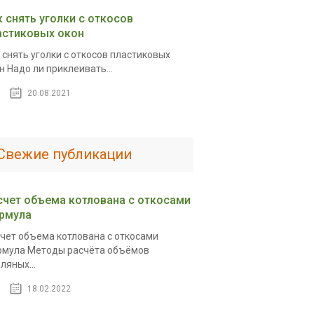
к снять уголки с откосов
астиковых окон
 снять уголки с откосов пластиковых
н Надо ли приклеивать...
20.08.2021
Свежие публикации
счет объема котлована с откосами
рмула
чет объема котлована с откосами
мула Методы расчёта объёмов
ляных...
18.02.2022