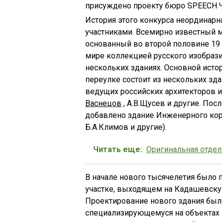
присуждено проекту бюро SPEECH 
История этого конкурса неординарна
участниками. Всемирно известный м
основанный во второй половине 19
мире коллекцией русского изобрази
нескольких зданиях. Основной ист
переулке состоит из нескольких зд
ведущих российских архитекторов и
Васнецов
, А.В.Щусев и другие. По
добавлено здание Инженерного корп
Б.А.Климов и другие).
Читать еще:
Оригинальная отдел
В начале нового тысячелетия было п
участке, выходящем на Кадашевску
Проектирование нового здания был
специализирующемуся на объектах к