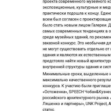
проекта современного музейного к
экспозиционные, культурные и мед
практически подошла к концу. Един
всем был согласен с проектировщи
было стать новым лицом Галереи. Д
самых современных тенденциях в о
среде музейных зданий, по рекоме
заказной конкурс. Это необычная дл
не могут существовать отдельно от
здания и являются их естественным
предстояло найти новый архитектур
внутренней структуры здания и си
Минимальные сроки, выделенные на
максимально качественного резуль
конкурса. К участию были приглаше
«Остоженка», SPEECH Чобан&Кузнец
российского архитектурного рынка.
Ляшенко и партнеры», UNK Project, 
статус.