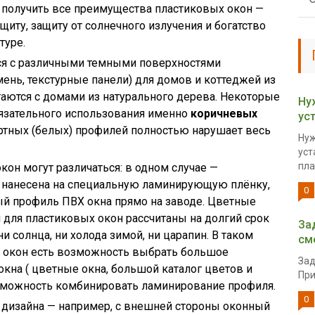
м, получить все преимущества пластиковых окон —
щиту, защиту от солнечного излучения и богатство
туре.
ся с различными темными поверхностями
мень, текстурные панели) для домов и коттеджей из
етаются с домами из натурального дерева. Некоторые
Ну
язательного использования именно
коричневых
ус
артных (белых) профилей полностью нарушает весь
Нуж
уст
пла
кон могут различаться: в одном случае —
а нанесена на специальную ламинирующую плёнку,
0
й профиль ПВХ окна прямо на заводе. Цветные
для пластиковых окон рассчитаны на долгий срок
За
и солнца, ни холода зимой, ни царапин. В таком
см
х окон есть возможность выбрать большое
Зад
кна ( цветные окна, большой каталог цветов и
При
возможность комбинировать ламинирование профиля.
0
 дизайна — например, с внешней стороны оконный