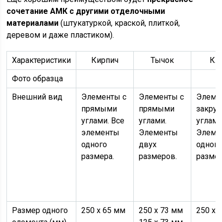
сочетание АМК с другими отделочными
материалами
(штукатуркой, краской, плиткой,
деревом и даже пластиком).
Характеристики
Кирпич
Тычок
Кл
Фото образца
Внешний вид
Элементы с
Элементы с
Элеме
прямыми
прямыми
закру
углами. Все
углами.
углами
элементы
Элементы
Элеме
одного
двух
одног
размера.
размеров.
размер
Размер одного
250 х 65 мм
250 х 73 мм
250 х 