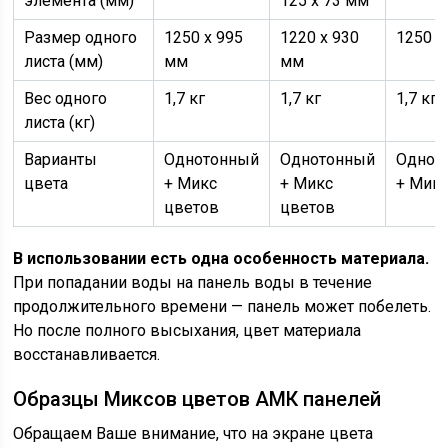
элемента (мм)
125 х 73 мм
Размер одного
1250 х 995
1220 х 930
1250 х
листа (мм)
мм
мм
Вес одного
1,7 кг
1,7 кг
1,7 кг
листа (кг)
Варианты
Однотонный
Однотонный
Однот
цвета
+ Микс
+ Микс
+ Мик
цветов
цветов
В использовании есть одна особенность материала.
При попадании воды на панель воды в течение
продолжительного времени — панель может побелеть.
Но после полного высыхания, цвет материала
восстанавливается.
Образцы Миксов цветов АМК панелей
Обращаем Ваше внимание, что на экране цвета