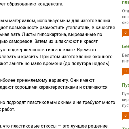
пл
ует образованию конденсата.
Отд
сво
жным материалом, используемым для изготовления
око
дает возможность разместить утеплитель, в качестве
0
ная вата. Листы гипсокартона, вырезанные по
ощью саморезов. Затем их шпаклюют и красят.
Бе
ую подверженность гипса к влаге. Время от
Бел
евать и красить. При этом изготовление оконного
инт
жет занять не мало времени (до полутора недель).
0
аиболее приемлемому варианту. Они имеют
Пу
адают хорошими характеристиками и отличаются
Пус
кир
но подходят пластиковым окнам и не требуют много
пус
 работ.
0
, что пластиковые откосы — это лучшее решение.