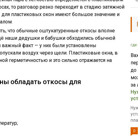
косах, то разговор резко переходит в стадию затяжной
ы для пластиковых окон имеют большое значение и
алом.
ть, что обычные оштукатуренные откосы вполне
ещё наши дедушки и бабушки обходились обычной
ин важный факт — у них были установлены
где
опускали воздух через щели. Пластиковые окна, в
Ва
ной герметичностью и это сильно отражается на
пе
до
мо
ны обладать откосы для
за 
Ну
ус
Нуж
уст
пла
ператур;
0