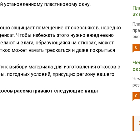
й установленному пластиковому окну;
Пл
их
Пла
орошо защищает помещение от сквозняков, нередко
пра
нденсат. Чтобы избежать этого нужно ежедневно
окон
делают и влага, образующаяся на откосах, может
0
Откос может начать трескаться и даже покрыться
Че
и к выбору материала для изготовления откосов с
ок
ы, погодных условий, присущих региону вашего
Чем
рез
откосов рассматривают следующие виды
0