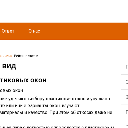
-Ответ
О нас
нтариев
Рейтинг статьи
 вид
стиковых окон
С
ковых окон
ние уделяют выбору пластиковых окон и упускают
 те или иные варианты окон, изучают
материалы и качество. При этом об откосах даже не
О
мейная пара с легкостью определяется с пластиковым