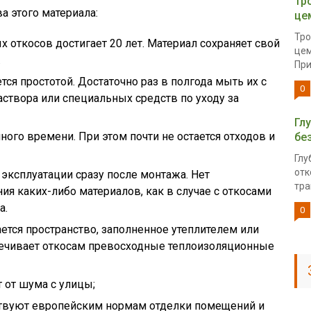
Тр
 этого материала:
це
Тро
 откосов достигает 20 лет. Материал сохраняет свой
цем
.
При
ся простотой. Достаточно раз в полгода мыть их с
0
твора или специальных средств по уходу за
Гл
ого времени. При этом почти не остается отходов и
бе
Глу
отк
эксплуатации сразу после монтажа. Нет
тра
я каких-либо материалов, как в случае с откосами
а.
0
ется пространство, заполненное утеплителем или
печивает откосам превосходные теплоизоляционные
от шума с улицы;
твуют европейским нормам отделки помещений и