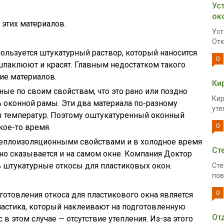
Ус
ок
этих материалов.
Уст
Отк
пользуется штукатурный раствор, который наносится
0
шпаклюют и красят. Главным недостатком такого
ие материалов.
Ки
ные по своим свойствам, что это рано или поздно
Кир
 оконной рамы. Эти два материала по-разному
уте
ы температур. Поэтому оштукатуренный оконный
0
кое-то время.
теплоизоляционными свойствами и в холодное время
Ст
вно сказывается и на самом окне. Компания Доктор
ь штукатурные откосы для пластиковых окон.
Сте
пов
0
отовления откоса для пластикового окна является
ластика, который наклеивают на подготовленную
От
в этом случае — отсутствие утепления. Из-за этого