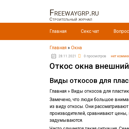
Freewaygrp.ru
Строительный журнал
Главная
Секс чат
Вопрос
Главная
»
Окна
28.11.2021
0 просмотров
нет комме
Откос окна внешний
Виды откосов для пла
Главная » Виды откосов для пласти
Замечено, что люди большое внима
из виду откосы. Они рассматривают
производителей, сравнивают цены, 
задумываются.
Часто случается такая ситуация. Се