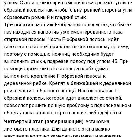
углом. С этой целью при помощи ножа срезают углы п-
образной полосы так, чтобы с внутренней стороны угла
образовать ровный и гладкий стык.
Третий этап:
монтаж F-образной полосы так, чтобы её
паз находился напротив уже смонтированного паза
стартовой полосы. Часть F-образной полосы идёт
внахлёст со стеной, прилегающей к оконному проёму,
поэтому с помощью ножниц необходимо будет
выполнить стыки, подрезав полосу под углом 45. При
помощи строительного степлера необходимо
выполнить крепление F-образной полосы к
деревянной рейке. Крепят в ближайшей к деревянной
рейке части F-образного конца. Использование F-
образной полосы, которая идёт внахлёст со стеной,
позволяет решить вечную проблему с подклеиванием
обоев у окна, а также скрыть какие-либо дефекты.
Четвёртый этап (завершающий):
установка
листового пластика. Для данного этапа важно
максимально точно замерять размеры и вырезать