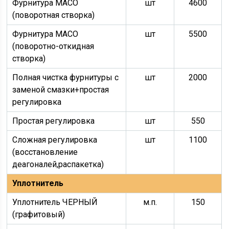
Фурнитура МАСО
шт
4600
(поворотная створка)
Фурнитура МАСО
шт
5500
(поворотно-откидная
створка)
Полная чистка фурнитуры с
шт
2000
заменой смазки+простая
регулировка
Простая регулировка
шт
550
Сложная регулировка
шт
1100
(восстановление
деагоналей,распакетка)
Уплотнитель
Уплотнитель ЧЕРНЫЙ
м.п.
150
(графитовый)