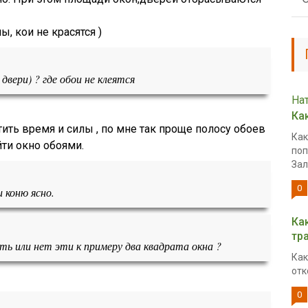
ы, кои не красятся )
двери) ? где обои не клеятся
На
Ка
тить время и силы , по мне так проще полосу обоев
Как
ти окно обоями.
поп
Зал
0
 коню ясно.
Ка
тр
ть или нет эти к примеру два квадрата окна ?
Как
отк
0