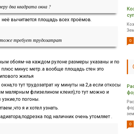
еру два квадрата окна ?
Ко
су
з неё вычитается площадь всех проёмов.
Коэ
Зем
ст тоже требует трудозатрат
0
нным обоям-на каждом рулоне размеры указаны и по
плюс минус метр..а вообще площадь стен это
типового жилья
окна,то тут трудозатрат ну минуты на 2,а если откосы
Ра
ам малярным флизелином клеил),то тут можно и
фо
 узкие,то погоны.
Рас
таем ,что я и хотел узнать.
фор
зем
радиатора,подрезка под наличник очень утомляет .
0