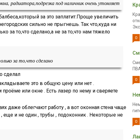
 окна, радиатора,подрезка под наличник очень утомляет
Кр
Кра
балбеса,который за это заплатит.
Проще увеличить
отк
негородских сильно не прыгнешь. Так что,куда ни
Экс
о за то,что сделано,а не за то,что нам тяжело
0
См
лько за то,что сделано
Сме
ПВА
то сделал
0
акладываете это в общую цену или нет .
проёме или окне . Есть лазер по нему и сверяете
Не
Нем
х даже облегчают работу , а вот оконная стена чаще
гип
 еще и не один , трубы , подоконник . Некоторые не
0
Ла