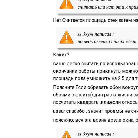
считать или нет эти к прим
Нет.Считается площадь стен,затем и
ssvkrym написал :
но ведь оклейка таких ме
Каких?
ваше легко считать по использова
окончании работы прикинуть можно 
площадь пола умножить на 2.5 для 
Поясните.Если обрезать обои вокруг 
обоями оклеить(один раз в жизни с
посчитать квадраты,или,если откосы
ussur спасибо , значит проёмы не счи
поясняю, вся эта возня возле окна, 
ssvkrym написал :