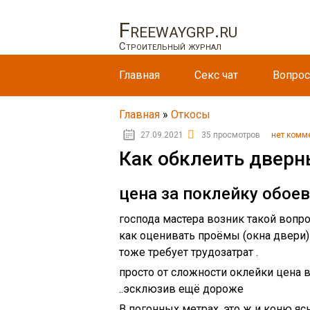
Freewaygrp.ru
Строительный журнал
Главная
Секс чат
Вопрос
Главная
»
Откосы
27.09.2021
35 просмотров
нет комм
Как обклеить дверн
цена за поклейку обоев
господа мастера возник такой вопро
как оценивать проёмы (окна двери) ?
тоже требует трудозатрат .
просто от сложности оклейки цена в
..эсклюзив ещё дороже
В погонных метрах, это ж и коню я