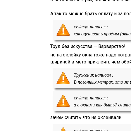
.
А так то можно брать оплату и за пол
ssvkrym написал :
как оценивать проёмы (окна 
Труд без искусства — Варварство!
но на оклейку окна тоже надо потра
шириной в метр приклеить чем обой
Труженик написал :
В погонных метрах, это ж и
ssvkrym написал :
а с окнами как быть? счита
зачем считать .что не оклеивали
ssvkrym написал :