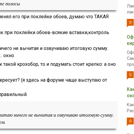
ете полосы
Лак
лак
рименял его при поклейке обоев, думаю что ТАКАЯ
0
 при поклейки обоев-всякие вставки,контроль
Оф
ки
ничего не вычитая и озвучиваю итоговую сумму.
Офо
.. окно
Сам
ик такой крохобор, то и подумать стоит крепко: а оно
про
0
тересует? (я здесь на форуме чаще выступаю от
Ка
правильный.
ок
Как
Рас
считаю ничего не вычитая и озвучиваю итоговую сумму.
ем.
0