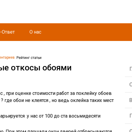
-Ответ
О нас
ентариев
Рейтинг статьи
ые откосы обоями
С
с , при оценке стоимости работ за поклейку обоев
 где обои не клеятся , но ведь оклейка таких мест
арьируется .у нас от 100 до ста восьмидесяти
О
сно. При этом площади окон,дверей отбрасываются