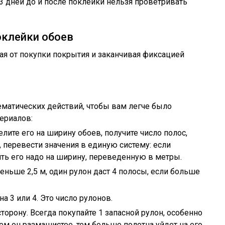
3 дней до и после поклейки нельзя проветривать
оклейки обоев
я от покупки покрытия и заканчивая фиксацией
матических действий, чтобы вам легче было
териалов:
ите его на ширину обоев, получите число полос,
, перевести значения в единую систему: если
ить его надо на ширину, переведенную в метры.
еньше 2,5 м, один рулон даст 4 полосы, если больше
а 3 или 4. Это число рулонов.
орону. Всегда покупайте 1 запасной рулон, особенно
ем он размашистее, тем больше полотна уйдет на его