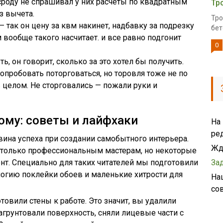
 сроду не спрашивал у них расчеты по квадратным
Тр
з вычета.
Тро
 так он цену за квм накинет, надбавку за подрезку
бет
м вообще такого насчитает. и все равно подгонит
0
ь, он говорит, сколько за это хотел бы получить.
опробовать поторговаться, но торовля тоже не по
 целом. Не сторговались — пожали руки и
ому: советы и лайфхаки
На
ре
ина успеха при создании самобытного интерьера.
Жд
у только профессиональным мастерам, но некоторые
т. Специально для таких читателей мы подготовили
За
логию поклейки обоев и маленькие хитрости для
На
со
овили стены к работе. Это значит, вы удалили
агрунтовали поверхность, сняли лицевые части с