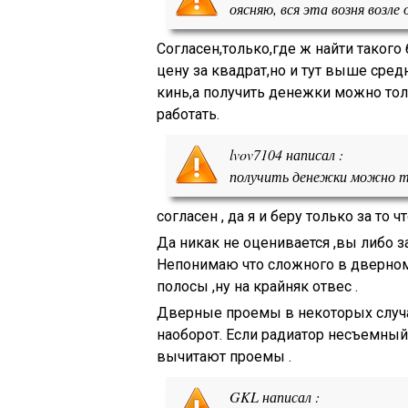
оясняю, вся эта возня возле
Согласен,только,где ж найти такого 
цену за квадрат,но и тут выше сред
кинь,а получить денежки можно тольк
работать.
lvov7104 написал :
получить денежки можно то
согласен , да я и беру только за то ч
Да никак не оценивается ,вы либо з
Непонимаю что сложного в дверном 
полосы ,ну на крайняк отвес .
Дверные проемы в некоторых случая
наоборот. Если радиатор несъемный ,
вычитают проемы .
GKL написал :