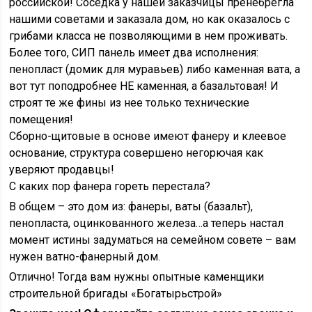
российской! Соседка у нашей заказчицы пренебрегла
нашими советами и заказала дом, но как оказалось с
грибами класса не позволяющими в нем проживать.
Более того, СИП панель имеет два исполнения:
пенопласт (домик для муравьев) либо каменная вата, а
вот тут поподробнее НЕ каменная, а базальтовая! И
строят те же фины из нее только технические
помещения!
Сборно-щитовые в основе имеют фанеру и клеевое
основание, структура совершено негорючая как
уверяют продавцы!
С каких пор фанера гореть перестала?
В общем – это дом из: фанеры, ваты (базальт),
пенопласта, оцинкованного железа…а теперь настал
момент истины задуматься на семейном совете – вам
нужен ватно-фанерный дом.
Отлично! Тогда вам нужны опытные каменщики
строительной бригады «Богатырьстрой»