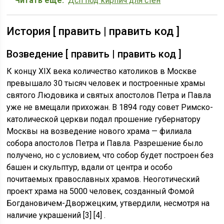
Читать еще:
Дсп под кирпич для стен
История [ править | править код ]
Возведение [ править | править код ]
К концу XIX века количество католиков в Москве
превышало 30 тысяч человек и построенные храмы
святого Людовика и святых апостолов Петра и Павла
уже не вмещали прихожан. В 1894 году совет Римско-
католической церкви подал прошение губернатору
Москвы на возведение нового храма — филиала
собора апостолов Петра и Павла. Разрешение было
получено, но с условием, что собор будет построен без
башен и скульптур, вдали от центра и особо
почитаемых православных храмов. Неоготический
проект храма на 5000 человек, созданный Фомой
Богдановичем-Дворжецким, утвердили, несмотря на
наличие украшений [3] [4] .