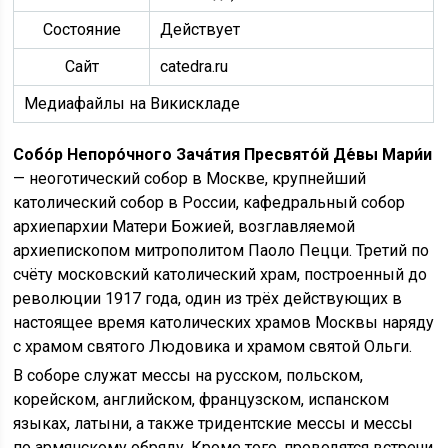
Состояние
Действует
Сайт
catedra.ru
Медиафайлы на Викискладе
Собо́р Непоро́чного Зача́тия Пресвято́й Де́вы Мари́и
— неоготический собор в Москве, крупнейший
католический собор в России, кафедральный собор
архиепархии Матери Божией, возглавляемой
архиепископом митрополитом Паоло Пецци. Третий по
счёту московский католический храм, построенный до
революции 1917 года, один из трёх действующих в
настоящее время католических храмов Москвы наряду
с храмом святого Людовика и храмом святой Ольги.
В соборе служат мессы на русском, польском,
корейском, английском, французском, испанском
языках, латыни, а также тридентские мессы и мессы
по армянскому обряду. Кроме того, проводятся встречи