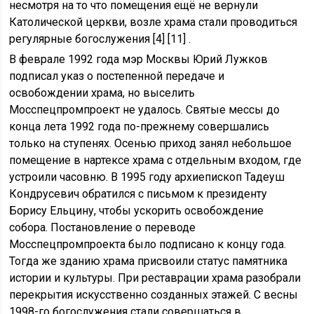
несмотря на то что помещения ещё не вернули
Католической церкви, возле храма стали проводиться
регулярные богослужения [4] [11] .
В феврале 1992 года мэр Москвы Юрий Лужков
подписал указ о постепенной передаче и
освобождении храма, но выселить
Мосспецпромпроект не удалось. Святые мессы до
конца лета 1992 года по-прежнему совершались
только на ступенях. Осенью приход занял небольшое
помещение в нартексе храма с отдельным входом, где
устроили часовню. В 1995 году архиепископ Тадеуш
Кондрусевич обратился с письмом к президенту
Борису Ельцину, чтобы ускорить освобождение
собора. Постановление о переводе
Мосспецпромпроекта было подписано к концу года.
Тогда же зданию храма присвоили статус памятника
истории и культуры. При реставрации храма разобрали
перекрытия искусственно созданных этажей. С весны
1998-го богослужения стали совершаться в