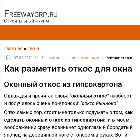
Freewaygrp.ru
Строительный журнал
Главная
»
Окна
07.09.2021
8 просмотров
нет комментариев
Рейтинг статьи
Как разметить откос для окна
Оконный откос из гипсокартона
Однажды я прочитал слова “
оконный откос”
наоборот,
и получилось очень по-японски: “
сокто йынноко”
.
С тех самых пор, стоит мне только подумать о том,
как
сделать оконный откос из гипсокартона
, и в моем
воображении сразу возникнет одноглазый бородатый
японец на деревянной ноге с топором в руках. Вот и