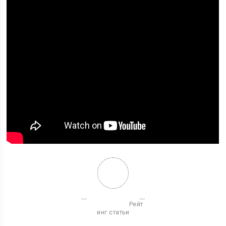
                          Рейт
инг статьи
