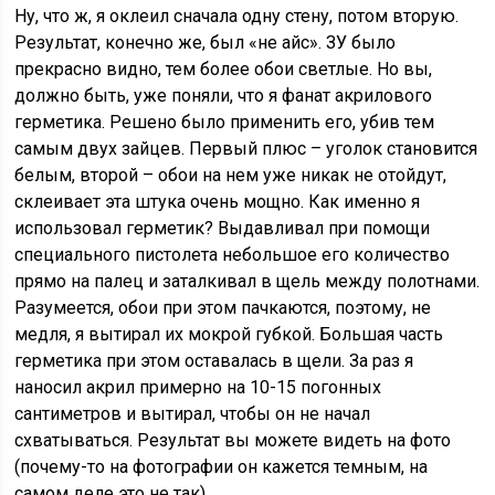
Ну, что ж, я оклеил сначала одну стену, потом вторую.
Результат, конечно же, был «не айс». ЗУ было
прекрасно видно, тем более обои светлые. Но вы,
должно быть, уже поняли, что я фанат акрилового
герметика. Решено было применить его, убив тем
самым двух зайцев. Первый плюс – уголок становится
белым, второй – обои на нем уже никак не отойдут,
склеивает эта штука очень мощно. Как именно я
использовал герметик?
Выдавливал при помощи
специального пистолета небольшое его количество
прямо на палец и заталкивал в щель между полотнами.
Разумеется, обои при этом пачкаются, поэтому, не
медля, я вытирал их мокрой губкой. Большая часть
герметика при этом оставалась в щели. За раз я
наносил акрил примерно на 10-15 погонных
сантиметров и вытирал, чтобы он не начал
схватываться. Результат вы можете видеть на фото
(почему-то на фотографии он кажется темным, на
самом деле это не так).