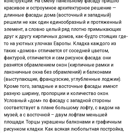
конструкции. На смену панельному фасаду пришло
красивое и остроумное архитектурное решение —
длинные фасады дома (восточный и западный)
решили не как один единообразный и протяженный
элемент, а словно целый ряд плотно примыкающих
друг к другу кирпичных домов, как-будто стоящих где-
то на уютных улочках Европы. Кладка каждого из
таких «домов» отличается от соседней цветом,
фактурой, отличается и сам рисунок фасада: они
разнятся обрамлением окон (кирпичные рамки и
лаконичные окна без обрамлений) и балконами
(выступающие, французские, углубленные лоджии).
Кроме того, западные и восточные фасады имеют
разную ширину, пропорции и количество окон.
Условный «дом» по фасаду с западной стороны
соответствует в плане большому лофту, с видом на
музей, а с восточной – двум лофтам меньшей
площади. Торцы украшены балконами и графичным
рисунком кладки. Как всякая любопытная постройка,