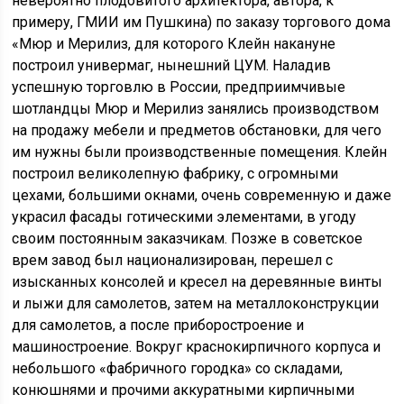
невероятно плодовитого архитектора, автора, к
примеру, ГМИИ им Пушкина) по заказу торгового дома
«Мюр и Мерилиз, для которого Клейн накануне
построил универмаг, нынешний ЦУМ. Наладив
успешную торговлю в России, предприимчивые
шотландцы Мюр и Мерилиз занялись производством
на продажу мебели и предметов обстановки, для чего
им нужны были производственные помещения. Клейн
построил великолепную фабрику, с огромными
цехами, большими окнами, очень современную и даже
украсил фасады готическими элементами, в угоду
своим постоянным заказчикам. Позже в советское
врем завод был национализирован, перешел с
изысканных консолей и кресел на деревянные винты
и лыжи для самолетов, затем на металлоконструкции
для самолетов, а после приборостроение и
машиностроение. Вокруг краснокирпичного корпуса и
небольшого «фабричного городка» со складами,
конюшнями и прочими аккуратными кирпичными