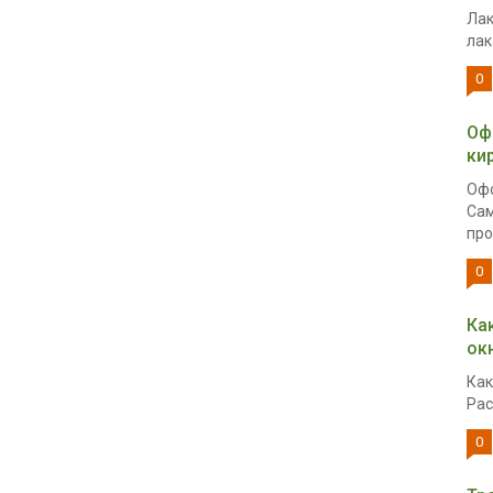
Лак
лак
0
Оф
ки
Офо
Сам
про
0
Ка
ок
Как
Рас
0