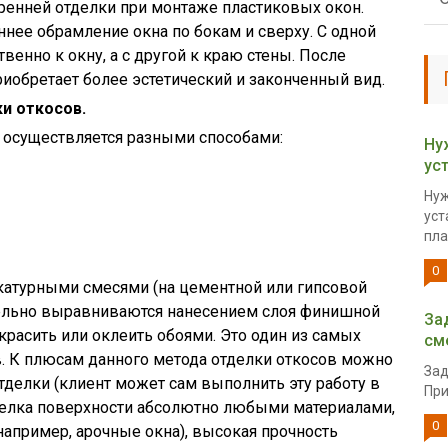
енней отделки при монтаже пластиковых окон.
нее обрамление окна по бокам и сверху. С одной
венно к окну, а с другой к краю стены. После
риобретает более эстетический и законченный вид.
ки откосов.
 осуществляется разными способами:
Ну
ус
Нуж
уст
пла
0
катурными смесями (на цементной или гипсовой
ательно выравниваются нанесением слоя финишной
За
расить или оклеить обоями. Это один из самых
см
. К плюсам данного метода отделки откосов можно
Зад
отделки (клиент может сам выполнить эту работу в
При
тделка поверхности абсолютно любыми материалами,
0
апример, арочные окна), высокая прочность