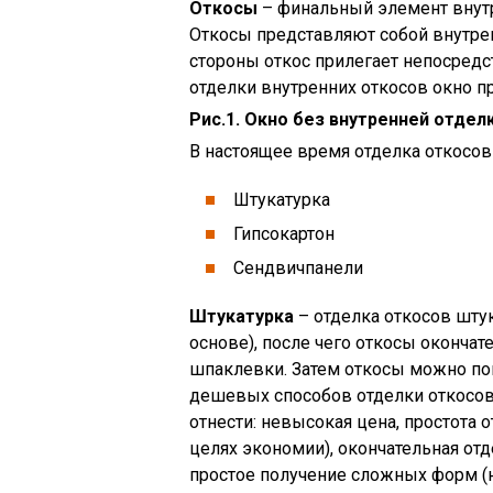
Откосы
– финальный элемент внутр
Откосы представляют собой внутрен
стороны откос прилегает непосредст
отделки внутренних откосов окно п
Рис.1. Окно без внутренней отдел
В настоящее время отделка откосов
Штукатурка
Гипсокартон
Сендвичпанели
Штукатурка
– отделка откосов шту
основе), после чего откосы оконч
шпаклевки. Затем откосы можно пок
дешевых способов отделки откосов
отнести: невысокая цена, простота 
целях экономии), окончательная о
простое получение сложных форм (н