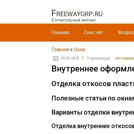
Freewaygrp.ru
Строительный журнал
Главная
Секс чат
Вопрос
Главная
»
Окна
09.02.2022
5 просмотров
нет комме
Внутреннее оформле
Отделка откосов плас
Полезные статьи по окна
Варианты отделки внутре
Отделка внутренних откосов