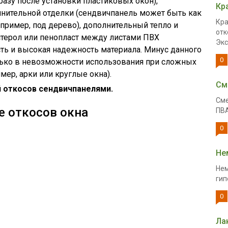
разу после установки пластиковых окон),
Кр
нительной отделки (сендвичпанель может быть как
Кра
например, под дерево), дополнительный тепло и
отк
терол или пенопласт между листами ПВХ
Экс
ть и высокая надежность материала. Минус данного
0
олько в невозможности использования при сложных
ер, арки или круглые окна).
См
й откосов сендвичпанелями.
Сме
е откосов окна
ПВА
0
Не
Нем
гип
0
Ла