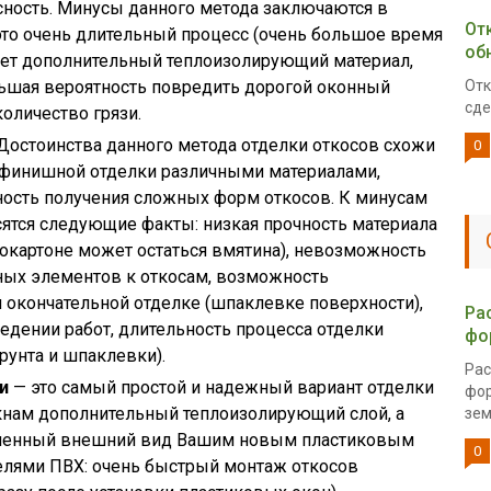
сность. Минусы данного метода заключаются в
От
это очень длительный процесс (очень большое время
об
вует дополнительный теплоизолирующий материал,
льшая вероятность повредить дорогой оконный
Отк
сде
оличество грязи.
Достоинства данного метода отделки откосов схожи
0
ь финишной отделки различными материалами,
ность получения сложных форм откосов. К минусам
сятся следующие факты: низкая прочность материала
окартоне может остаться вмятина), невозможность
ных элементов к откосам, возможность
 окончательной отделке (шпаклевке поверхности),
Ра
едении работ, длительность процесса отделки
фо
рунта и шпаклевки).
Рас
и
— это самый простой и надежный вариант отделки
фор
кнам дополнительный теплоизолирующий слой, а
зем
ршенный внешний вид Вашим новым пластиковым
0
елями ПВХ: очень быстрый монтаж откосов