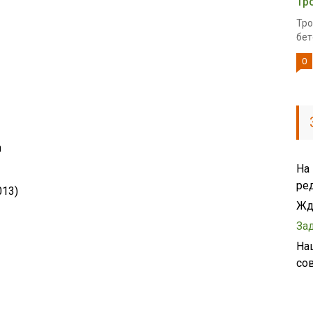
Тр
Тро
бет
0
n
На
ре
013)
Жд
За
На
со