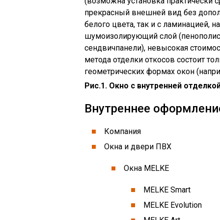
(возможна установка практически с
прекрасный внешней вид без допол
белого цвета, так и с ламинацией, 
шумоизолирующий слой (пенополис
сендвичпанели), невысокая стоимос
метода отделки откосов состоит т
геометрических формах окон (наприм
Рис.1. Окно с внутренней отделко
Внутреннее оформлени
Компания
Окна и двери ПВХ
Окна MELKE
MELKE Smart
MELKE Evolution