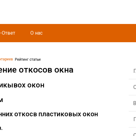
-Ответ
О нас
нтариев
Рейтинг статьи
ние откосов окна
тикывох окон
С
м
нних откосв пластиковых окон
.
О